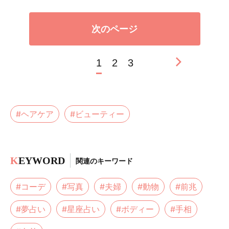
次のページ
1
2
3
#ヘアケア
#ビューティー
K
EYWORD
関連のキーワード
#コーデ
#写真
#夫婦
#動物
#前兆
#夢占い
#星座占い
#ボディー
#手相