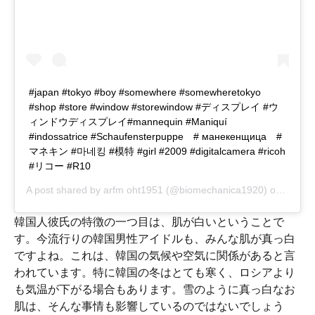
#japan #tokyo #boy #somewhere #somewheretokyo
#shop #store #window #storewindow #ディスプレイ #ウ
ィンドウディスプレイ#mannequin #Maniquí
#indossatrice #Schaufensterpuppe # манекенщица #
マネキン #마네킹 #模特 #girl #2009 #digitalcamera #ricoh
#リコー #R10
A post shared by
arfm oht1951
(@biomechanica1920) on
Nov 23
韓国人彼氏の特徴の一つ目は、肌が白いということで
す。今流行りの韓国男性アイドルも、みんな肌が真っ白
ですよね。これは、韓国の気候や空気に関係があると言
われています。特に韓国の冬はとても寒く、ロシアより
も気温が下がる場合もあります。雪のように真っ白なお
肌は、そんな事情も影響しているのではないでしょう