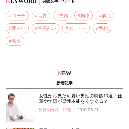
K
EYWORD
関連のキーワード
#コーデ
#写真
#夫婦
#動物
#前兆
#夢占い
#星座占い
#ボディー
#手相
#名前
N
EW
新着記事
女性から見た可愛い男性の特徴10選！仕
草や笑顔が母性本能をくすぐる？
男性の性格・特徴
2019.06.21