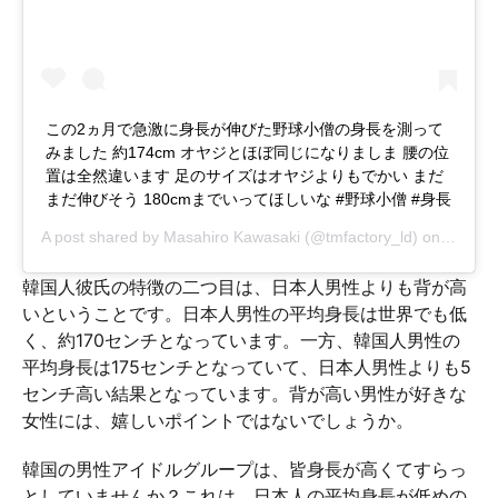
この2ヵ月で急激に身長が伸びた野球小僧の身長を測って
みました 約174cm オヤジとほぼ同じになりましま 腰の位
置は全然違います 足のサイズはオヤジよりもでかい まだ
まだ伸びそう 180cmまでいってほしいな #野球小僧 #身長
A post shared by
Masahiro Kawasaki
(@tmfactory_ld) on
Nov 24
韓国人彼氏の特徴の二つ目は、日本人男性よりも背が高
いということです。日本人男性の平均身長は世界でも低
く、約170センチとなっています。一方、韓国人男性の
平均身長は175センチとなっていて、日本人男性よりも5
センチ高い結果となっています。背が高い男性が好きな
女性には、嬉しいポイントではないでしょうか。
韓国の男性アイドルグループは、皆身長が高くてすらっ
としていませんか？これは、日本人の平均身長が低めの