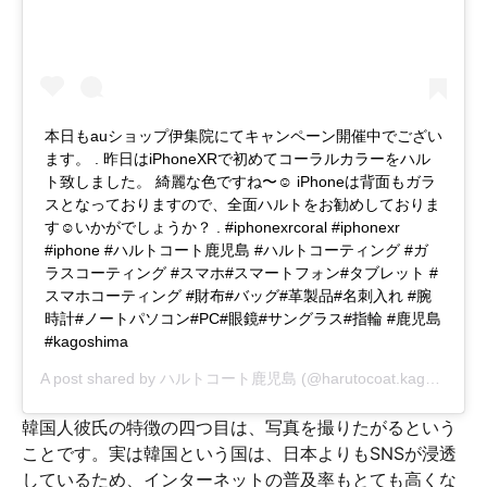
本日もauショップ伊集院にてキャンペーン開催中でござい
ます。 . 昨日はiPhoneXRで初めてコーラルカラーをハル
ト致しました。 綺麗な色ですね〜☺︎ iPhoneは背面もガラ
スとなっておりますので、全面ハルトをお勧めしておりま
す☺︎いかがでしょうか？ . #iphonexrcoral #iphonexr
#iphone #ハルトコート鹿児島 #ハルトコーティング #ガ
ラスコーティング #スマホ#スマートフォン#タブレット #
スマホコーティング #財布#バッグ#革製品#名刺入れ #腕
時計#ノートパソコン#PC#眼鏡#サングラス#指輪 #鹿児島
#kagoshima
A post shared by
ハルトコート鹿児島
(@harutocoat.kagoshima) on
韓国人彼氏の特徴の四つ目は、写真を撮りたがるという
ことです。実は韓国という国は、日本よりもSNSが浸透
しているため、インターネットの普及率もとても高くな