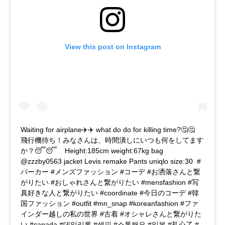
View this post on Instagram
Waiting for airplane✈️✈️ what do do for killing time?🤔🤔ㅤㅤㅤㅤㅤㅤㅤㅤㅤㅤ ㅤㅤㅤㅤㅤㅤㅤㅤㅤㅤㅤㅤㅤ
飛行機待ち！みなさんは、時間潰しにいつも何をしてます
か？😴😴ㅤㅤㅤㅤㅤㅤㅤㅤㅤㅤㅤㅤ ㅤㅤㅤㅤㅤㅤㅤㅤㅤㅤㅤㅤㅤㅤㅤㅤㅤㅤㅤㅤㅤㅤ ㅤㅤ ㅤㅤㅤㅤㅤㅤㅤㅤㅤㅤㅤㅤㅤ Height:185cm weight:67kg bag
@zzzby0563 ㅤㅤㅤㅤㅤㅤㅤㅤㅤㅤjacket Levis remake Pants uniqlo size:30ㅤㅤ ㅤㅤㅤㅤㅤㅤㅤㅤㅤㅤㅤㅤㅤ #
パーカー #メンズファッション #コーデ #お洒落さんと繋
がりたい #おしゃれさんと繋がりたい #mensfashion #写
真好きな人と繋がりたい #coordinate #今日のコーデ #韓
国ファッション #outfit #mn_snap #koreanfashion #ファ
インダー越しの私の世界 #古着 #オシャレさんと繋がりた
い #canada #데일리록 #셀피 #소통해요 #일본 #扎心了 #