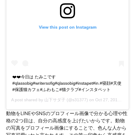
View this post on Instagram
❤️❤️今日は たみこです
#qlassobig#writersofig#qlassobig#instapet#in.#寝顔#天使
#保護猫カフェ#ふわもこ#猫クラブ#インスタペット
A post shared by
山下サダ子
(@s31377) on
Oct 27, 2018 at 8:31pm PDT
動物をLINEやSNSのプロフィール画像で分かる心理や性
格の2つ目は、自分の高感度を上げたいからです。動物
の写真をプロフィール画像にすることで、色んな人から