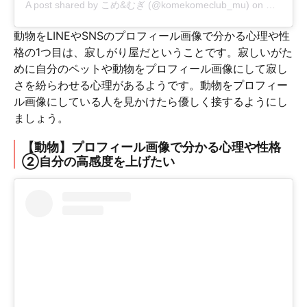
A post shared by
こめ&むぎ
(@komekomeclub_mu) on
Oct 29, 
動物をLINEやSNSのプロフィール画像で分かる心理や性
格の1つ目は、寂しがり屋だということです。寂しいがた
めに自分のペットや動物をプロフィール画像にして寂し
さを紛らわせる心理があるようです。動物をプロフィー
ル画像にしている人を見かけたら優しく接するようにし
ましょう。
【動物】プロフィール画像で分かる心理や性格
②自分の高感度を上げたい