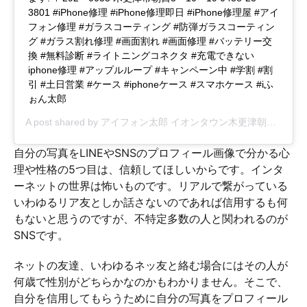
3801 #iPhone修理 #iPhone修理即日 #iPhone修理屋 #アイ
フォン修理 #ガラスコーティング #防弾ガラスコーティン
グ #ガラス割れ修理 #画面割れ #画面修理 #バッテリー交
換 #無料診断 #ライトニングコネクタ #充電できない
iphone修理 #アップルループ #キャンペーン中 #学割 #割
引 #土日営業 #ケース #iphoneケース #スマホケース #iふ
ぉん太郎
A post shared by
アイフォン太郎 イオンタウン木更津朝日店
(@if
自分の写真をLINEやSNSのプロフィール画像で分かる心
理や性格の5つ目は、信頼してほしいからです。インタ
ーネットの世界は怖いものです。リアルで繋がっている
いわゆるリア友としか話さないのであれば信用するも何
もないと思うのですが、不特定多数の人と関われるのが
SNSです。
ネットの友達、いわゆるネッ友と絡む場合にはその人が
何歳で性別がどちらかなのかもわかりません。そこで、
自分を信用してもらうために自分の写真をプロフィール