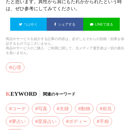
たと思います。異性から肩にもたれかかられたという時
は、ぜひ参考にしてみてください。
つぶやく
シェアする
LINEで送る
商品やサービスを紹介する記事の内容は、必ずしもそれらの効能・効果を保
証するものではございません。
商品やサービスのご購入・ご利用に関して、当メディア運営者は一切の責任
を負いません。
#心理
K
EYWORD
関連のキーワード
#コーデ
#写真
#夫婦
#動物
#前兆
#夢占い
#星座占い
#ボディー
#手相