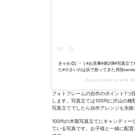
きゃわ👏( ˊᵕˋ ) #お見事#第2弾#写
た#小さいのは浜で拾ってきた貝殻versio
A post shared by
uki☻
(@
フォトフレームの自作のポイント1つ
します。写真立ては100均に沢山の種
写真立てでしたら自作アレンジも失敗
100均の木製写真立てにキャンディ
ている写真です。お子様と一緒に配置