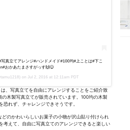
真立て#写真立てアレンジ#ハンドメイド#100均#上ことは#下こ
n#おかあたまさすがっす🙌😋
tamu1218) on
Jul 2, 2016 at 12:11am PDT
目は、写真立てを自由にアレンジすることをご紹介致
類の木製写真立てが販売されています。100均の木製
を恐れず、チャレンジできそうです。
ーなどのかわいらしいお菓子の小物が沢山貼り付けられ
を考えて、自由に写真立てのアレンジできると楽しい