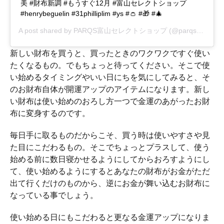
美 #財布新調 #もうすぐ12月 #富山セレクトショップ
#henrybeguelin #31philliplim #ys #👛 #🎁 #🎄
A post shared by
PARQS富山セレクトショップ
(@parqs) on
Nov
新しい財布を買うと、買ったときのワクワクですぐ使い
たくなるもの。でもちょっと待ってください。そこで使
い始めるタイミングやいい日にちを気にしてみると、そ
のお財布自体が開運アップのアイテムになります。新し
い財布は使い始めのおろし方一つで金運のあがったお財
布に変身するのです。
毎日手に取るものだからこそ、買う時は使いやすさや見
た目にこだわるもの。そこでちょっとプラスして、使う
始める前に数日寝かせるようにしてからおろすようにし
て、使い始めるようにするとあなたの財布がお金がただ
出て行くだけのものから、逆にお金が舞い込むお財布に
なっている事でしょう。
使い始める日にもこだわると更なる金運アップになりま