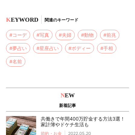
K
EYWORD
関連のキーワード
#コーデ
#写真
#夫婦
#動物
#前兆
#夢占い
#星座占い
#ボディー
#手相
#名前
N
EW
新着記事
共働きで年間400万貯金する方法3選！
家計簿やドケチ生活も
節約・お金
2022.05.20