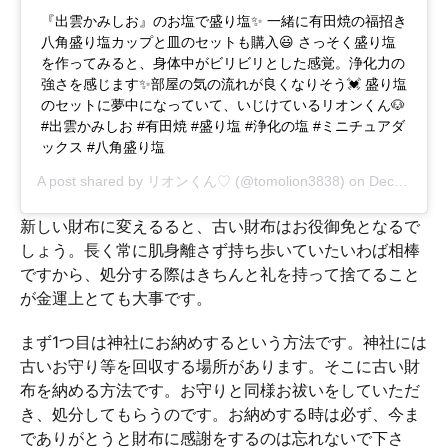
『出雲かみしお』のお塩で盛り塩✨ 一緒に有田焼の福招き
八角盛り塩カップと皿のセットも購入😃 さっそく盛り塩
を作ってみると、身体中がビリビリとした感覚。浄化力の
強さを感じます✨部屋の気の流れが良くなりそう💓 盛り塩
のセットに夢中になっていて、いじけているリオンくん🐶
#出雲かみしお #有田焼 #盛り塩 #浄化の塩 #ミニチュアダ
ックス #八角盛り塩
A post shared by
リオンくん♡
(@tomolion3838) on
Dec 1, 2018 at 3:34am PST
新しい財布に変えるると、古い財布はお役御免となるで
しょう。長く常に肌身離さず持ち歩いていたいわば相棒
ですから、処分する際はきちんと礼を持って捨てること
が金運上とても大事です。
まず1つ目は神社にお納めするという方法です。神社には
古いお守り等を回収する場所があります。そこに古い財
布を納める方法です。お守りと同様お祓いをしていただ
き、処分してもらうのです。お納めする時は必ず、今ま
でありがとうと財布に感謝をするのは忘れないで下さ