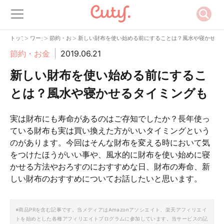
>
>
>
トップ
ワーク
節約・お金
新しい財布を使い始める前にすることは？風水や寝かせる
節約・お金
2019.06.21
新しい財布を使い始める前にするこ
とは？風水や寝かせるタイミングも
実は財布にも寿命があるのはご存知でしたか？長年使っ
ている財布も実は買い換えた方がいいタイミングという
のがあります。今回はそんな財布を変える時において気
をつけたほうがいい事や、風水的に財布を使い始めに寝
かせる方法やおろすのにおすすめな日、財布の寿命、新
しい財布のおすすめについてお話したいと思います。
※商品PRを含む記事です。当メディアはAmazonアソシエイト、楽天アフィリエイ
トを始めとした各種アフィリエイトプログラムに参加しています。当サービスの記