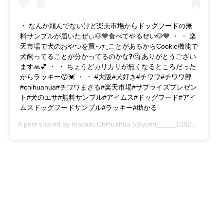
・ なんか頼んでないけど楽天市場からドッグフードの無
料サンプルが届いたぜぃ🐶💙食べてやるぜい🐶💙 ・ ・ 楽
天市場で犬のおやつを買ったことがあるからCookie機能で
犬飼ってることが分かってるのかな❓🤔 ありがとうござい
ます🙏💕 ・ ・ ちょうどカリカリが無くなるところだった
からラッキー😙💓 ・ ・ #大阪#犬好き#チワワ#チワワ部
#chihuahua#チワワまさる#楽天市場#サプライズプレゼン
ト#犬のエサ#無料サンプル#アイムス#ドッグフード#アイ
ムスドッグフードサンプル#ラッキー#助かる
A post shared by
masaru.Chihuahua
(@yumi_____12621698121) on