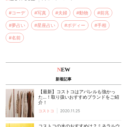
#コーデ
#写真
#夫婦
#動物
#前兆
#夢占い
#星座占い
#ボディー
#手相
#名前
N
EW
新着記事
【最新】コストコはアパレルも強かっ
た…！取り扱いおすすめブランドをご紹
介！
コストコ
2020.11.25
コストコの水のおすすめは？ミネラルウ