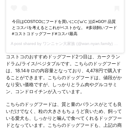
今日はCOSTCOにフードを買いに⊂('ω'⊂ )))Σ≡GO!! 品質
とコスパを考えるとこれがベストかな。 #多頭飼いフード
#コストコドッグフード#コスパ最高
A post shared by
ワンニャン大家族
(@wan.nyan.family) on
Jul 3
コストコのおすすめドッグフード2つ目は、カークラン
ドラム/ライス/ベジタブルです。こちらのドッグフード
は、18.14キロの内容量となっており、4,478円で購入す
ることができます。こちらのドッグフードは、値段がか
なり安い価格ですが、しっかりとラム肉やグルコサミ
ン、コンドロイチンが入っています。
こちらのドッグフードは、質と量のバランスがとても良
いだけでなく、粒の大きさもちょうど良いため、飼って
いる愛犬も、しっかりと噛んで食べてくれるドッグフー
ドとなっています。こちらのドッグフードも、上記の商