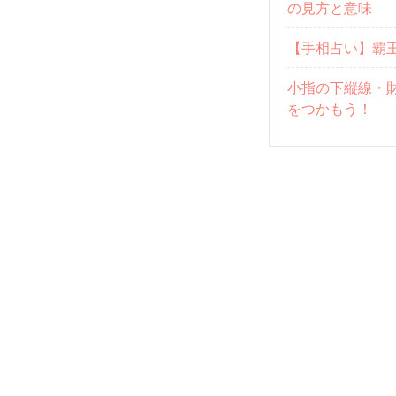
の見方と意味
【手相占い】覇
小指の下縦線・
をつかもう！