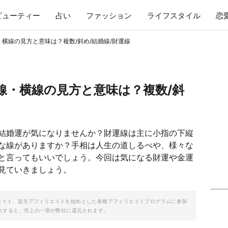
ビューティー
占い
ファッション
ライフスタイル
恋
横線の見方と意味は？複数/斜め/結婚線/財運線
線・横線の見方と意味は？複数/斜
結婚運が気になりませんか？財運線は主に小指の下縦
な線がありますか？手相は人生の道しるべや、様々な
と言ってもいいでしょう。今回は気になる財運や金運
見ていきましょう。
ソシエイト、楽天アフィリエイトを始めとした各種アフィリエイトプログラムに参加
入すると、売上の一部が弊社に還元されます。