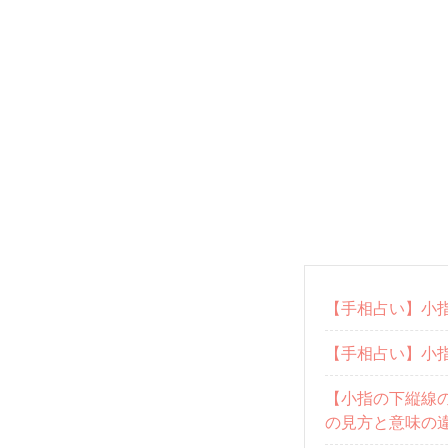
【手相占い】小
【手相占い】小
【小指の下縦線
の見方と意味の