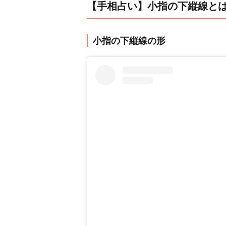
【手相占い】小指の下縦線と
小指の下縦線の形